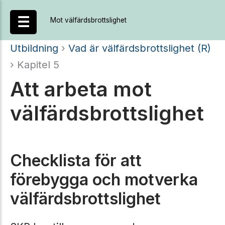
Hoppa
☰
Mot välfärdsbrottslighet
till
innehåll
Utbildning
›
Vad är välfärdsbrottslighet (R)
› Kapitel 5
Att arbeta mot
välfärdsbrottslighet
Checklista för att
förebygga och motverka
välfärdsbrottslighet