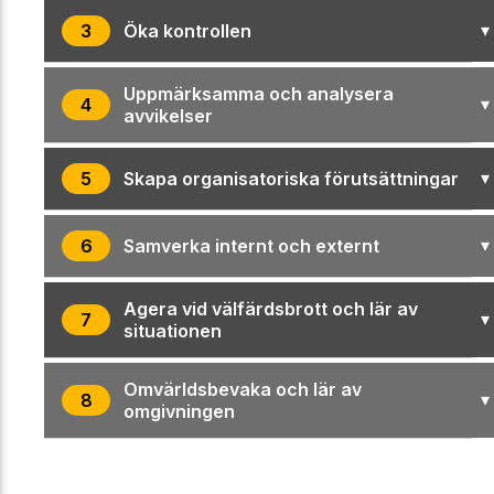
▾
3
Öka kontrollen
Uppmärksamma och analysera
▾
4
avvikelser
▾
5
Skapa organisatoriska förutsättningar
▾
6
Samverka internt och externt
Agera vid välfärdsbrott och lär av
▾
7
situationen
Omvärldsbevaka och lär av
▾
8
omgivningen