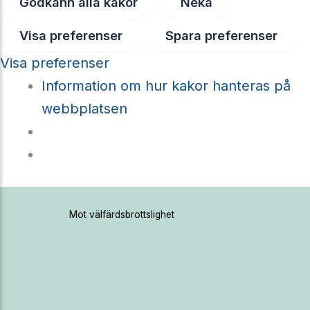
Godkänn alla kakor
Neka
Visa preferenser
Spara preferenser
Visa preferenser
Information om hur kakor hanteras på
webbplatsen
Hoppa
Mot välfärdsbrottslighet
till
innehåll