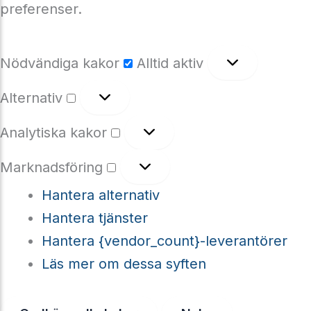
preferenser.
Nödvändiga
Nödvändiga kakor
Alltid aktiv
kakor
Alternativ
Alternativ
Analytiska
Analytiska kakor
kakor
Marknadsföring
Marknadsföring
Hantera alternativ
Hantera tjänster
Hantera {vendor_count}-leverantörer
Läs mer om dessa syften