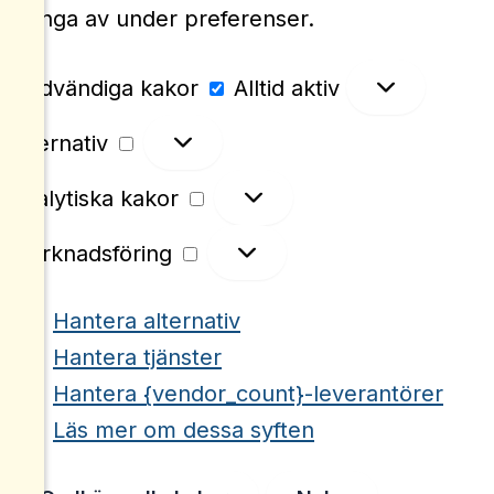
stänga av under preferenser.
Nödvändiga
Nödvändiga kakor
Alltid aktiv
kakor
Alternativ
Alternativ
Analytiska
Analytiska kakor
kakor
Marknadsföring
Marknadsföring
Hantera alternativ
Hantera tjänster
Hantera {vendor_count}-leverantörer
Läs mer om dessa syften