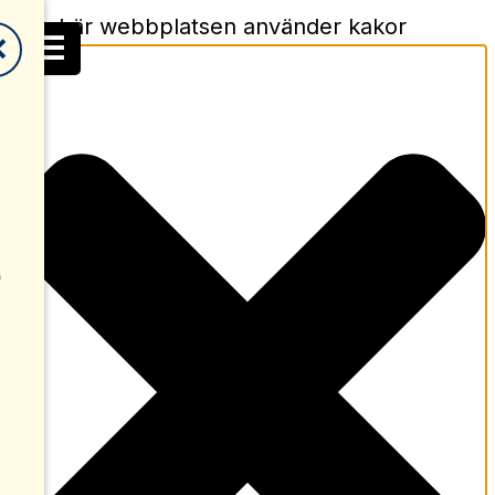
Den här webbplatsen använder kakor
☰
✕
)
)