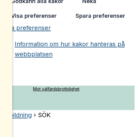
Godkänn alla kakor
Neka
Visa preferenser
Spara preferenser
Visa preferenser
Information om hur kakor hanteras på
webbplatsen
Hoppa
Mot välfärdsbrottslighet
till
innehåll
Utbildning
› SÖK