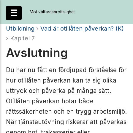
Hoppa
☰
Mot välfärdsbrottslighet
till
innehåll
Utbildning
›
Vad är otillåten påverkan? (K)
› Kapitel 7
Avslutning
Du har nu fått en fördjupad förståelse för
hur otillåten påverkan kan ta sig olika
uttryck och påverka på många sätt.
Otillåten påverkan hotar både
rättssäkerheten och en trygg arbetsmiljö.
När tjänsteutövning riskerar att påverkas
genom hot, trakasserier eller